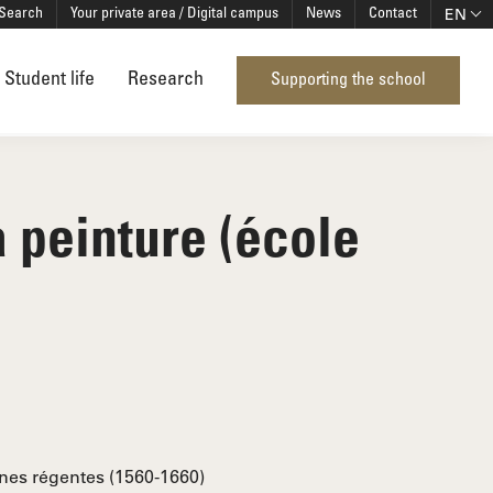
EN
Search
Your private area / Digital campus
News
Contact
Student life
Research
Supporting the school
a peinture (école
ines régentes (1560-1660)