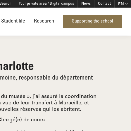
EN
Search
Your private area / Digital campus
News
Contact
Student life
Research
Supporting the school
arlotte
rimoine, responsable du département
du musée », j’ai assuré la coordination
 vue de leur transfert à Marseille, et
uvelles réserves qui les abritent.
Chargé(e) de cours