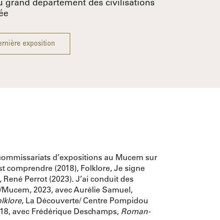
u grand département des civilisations
ée
rnière exposition
o-commissariats d’expositions au Mucem sur
st comprendre (2018), Folklore, Je signe
 René Perrot (2023). J’ai conduit des
d/Mucem, 2023, avec Aurélie Samuel,
lklore
, La Découverte/ Centre Pompidou
18, avec Frédérique Deschamps,
Roman-