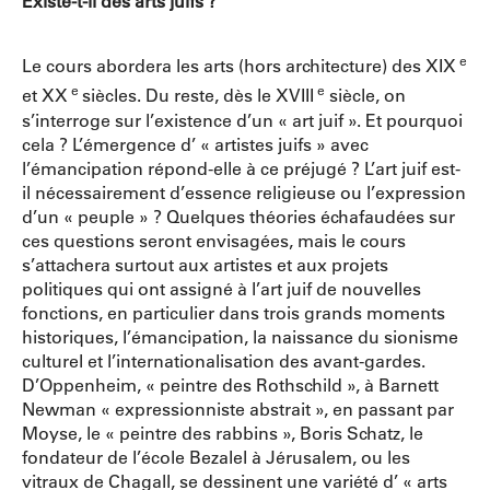
Existe-t-il des arts juifs ?
e
Le cours abordera les arts (hors architecture) des XIX
e
e
et XX
siècles. Du reste, dès le XVIII
siècle, on
s’interroge sur l’existence d’un « art juif ». Et pourquoi
cela ? L’émergence d’ « artistes juifs » avec
l’émancipation répond-elle à ce préjugé ? L’art juif est-
il nécessairement d’essence religieuse ou l’expression
d’un « peuple » ? Quelques théories échafaudées sur
ces questions seront envisagées, mais le cours
s’attachera surtout aux artistes et aux projets
politiques qui ont assigné à l’art juif de nouvelles
fonctions, en particulier dans trois grands moments
historiques, l’émancipation, la naissance du sionisme
culturel et l’internationalisation des avant-gardes.
D’Oppenheim, « peintre des Rothschild », à Barnett
Newman « expressionniste abstrait », en passant par
Moyse, le « peintre des rabbins », Boris Schatz, le
fondateur de l’école Bezalel à Jérusalem, ou les
vitraux de Chagall, se dessinent une variété d’ « arts