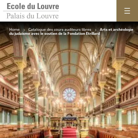
Home
Catalogue des cours auditeurs libres
Arts et archéologie
du judaïsme avec le soutien de la Fondation Etrillard