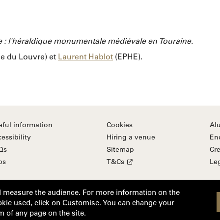
e : l'héraldique monumentale médiévale en Touraine.
e du Louvre) et
Laurent Hablot
(EPHE).
eful information
Cookies
Al
essibility
Hiring a venue
En
Qs
Sitemap
Cre
bs
T&Cs
Le
d measure the audience. For more information on the
kie used, click on Customise. You can change your
m of any page on the site.