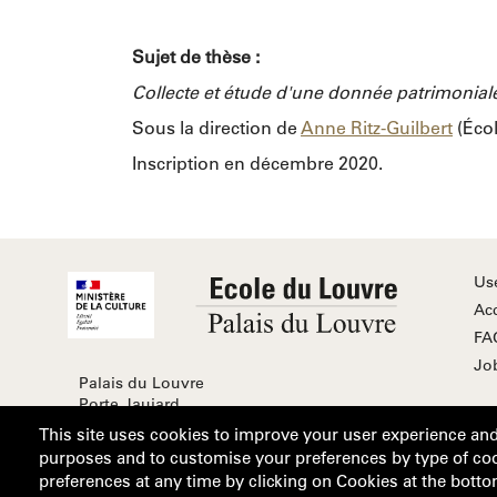
Sujet de thèse :
Collecte et étude d'une donnée patrimonial
Sous la direction de
Anne Ritz-Guilbert
(Écol
Inscription en décembre 2020.
Us
Acc
FA
Jo
Palais du Louvre
Porte Jaujard
Place du Carrousel
This site uses cookies to improve your user experience an
75038 Paris Cedex 01
purposes and to customise your preferences by type of coo
preferences at any time by clicking on Cookies at the botto