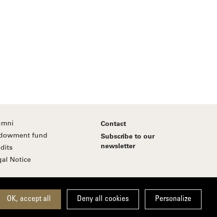
umni
Contact
dowment fund
Subscribe to our
newsletter
dits
gal Notice
Follow us
OK, accept all
Deny all cookies
Personalize
Suivez-nous sur Facebook
Suivez-nous sur Linkedin
Suivez-nous sur You
Suivez-nous su