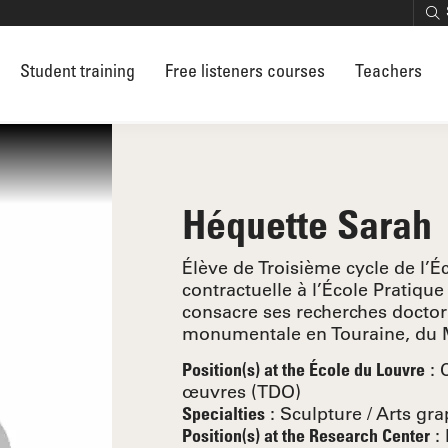
Student training
Free listeners courses
Teachers
Héquette Sarah
Élève de Troisième cycle de l’É
contractuelle à l’École Pratiqu
consacre ses recherches doctora
monumentale en Touraine, du 
:
Position(s) at the École du Louvre
œuvres (TDO)
:
Sculpture
Arts gr
Specialties
:
Position(s) at the Research Center