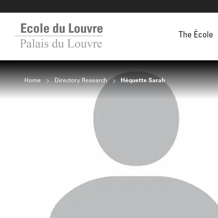
The École
Home
Directory Research
Héquette Sarah