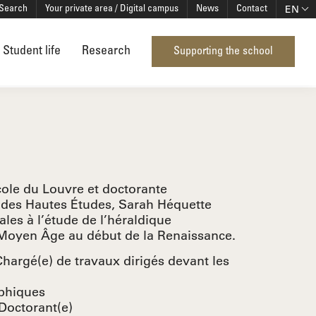
EN
Search
Your private area / Digital campus
News
Contact
Student life
Research
Supporting the school
cole du Louvre et doctorante
e des Hautes Études, Sarah Héquette
les à l’étude de l’héraldique
Moyen Âge au début de la Renaissance.
Chargé(e) de travaux dirigés devant les
aphiques
Doctorant(e)