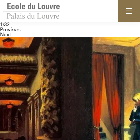
1/32
Previous
Home
Next