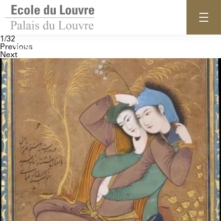
1/32
Previous
Home
Next