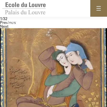
1/32
Previous
Home
Next