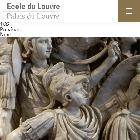
1/32
Previous
Home
Next