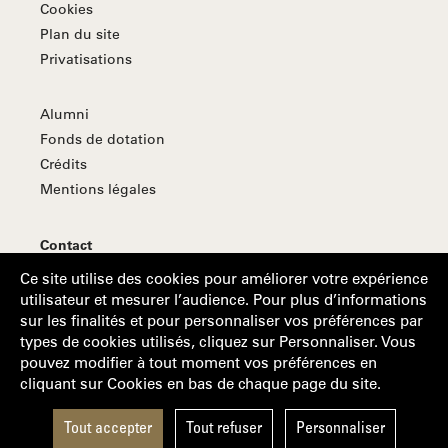
Cookies
Plan du site
Privatisations
Alumni
Fonds de dotation
Crédits
Mentions légales
Contact
S'abonner à la Lettre d'information
Ce site utilise des cookies pour améliorer votre expérience
utilisateur et mesurer l’audience. Pour plus d’informations
sur les finalités et pour personnaliser vos préférences par
types de cookies utilisés, cliquez sur Personnaliser. Vous
Suivez-nous
pouvez modifier à tout moment vos préférences en
cliquant sur Cookies en bas de chaque page du site.
Suivez-nous sur Facebook
Suivez-nous sur Linkedin
Suivez-nous sur Youtube
Suivez-nous sur Instagram
Tout accepter
Tout refuser
Personnaliser