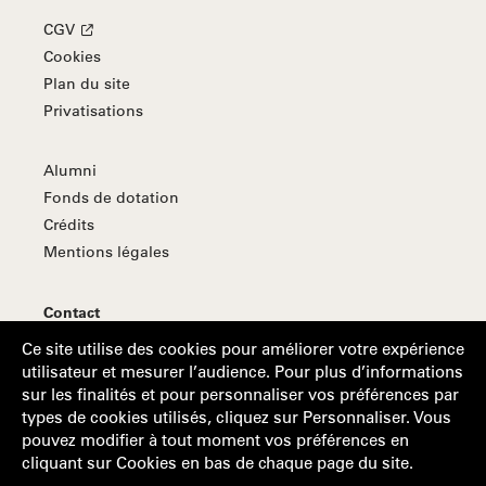
CGV
Cookies
Plan du site
Privatisations
Alumni
Fonds de dotation
Crédits
Mentions légales
Contact
S'abonner à la Lettre d'information
Ce site utilise des cookies pour améliorer votre expérience
utilisateur et mesurer l’audience. Pour plus d’informations
sur les finalités et pour personnaliser vos préférences par
types de cookies utilisés, cliquez sur Personnaliser. Vous
Suivez-nous
pouvez modifier à tout moment vos préférences en
cliquant sur Cookies en bas de chaque page du site.
Suivez-nous sur Facebook
Suivez-nous sur Linkedin
Suivez-nous sur Youtube
Suivez-nous sur Instagram