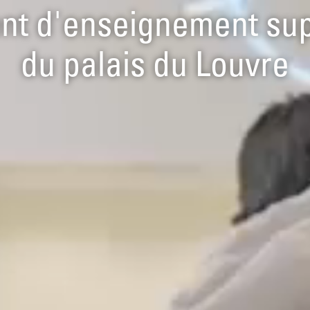
nt d'enseignement su
du palais du Louvre