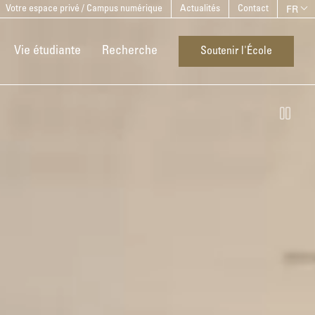
FR
Votre espace privé / Campus numérique
Actualités
Contact
Vie étudiante
Recherche
Soutenir l'École