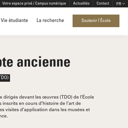
FR
Votre espace privé / Campus numérique
Actualités
Contact
Vie étudiante
La recherche
Soutenir l'École
pte ancienne
(TDO)
x dirigés devant les œuvres (TDO) de l’École
nscrits en cours d’histoire de l’art de
s visites d’application dans les musées et
nce.