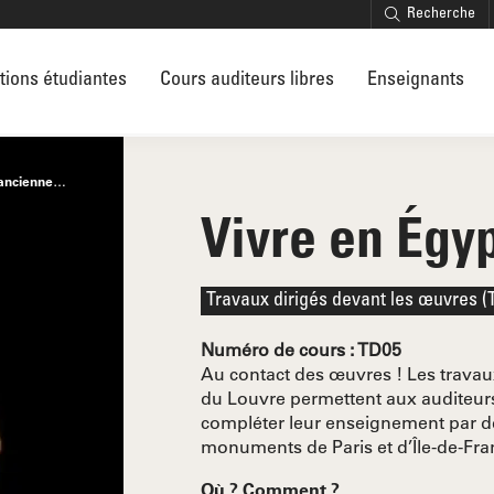
Recherche
tions étudiantes
Cours auditeurs libres
Enseignants
ancienne
Vivre en Égy
Travaux dirigés devant les œuvres 
Numéro de cours : TD05
Au contact des œuvres ! Les travau
du Louvre permettent aux auditeurs i
compléter leur enseignement par de
monuments de Paris et d’Île-de-Fra
Où ? Comment ?