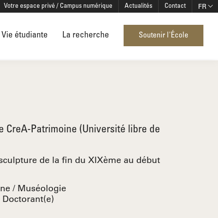
FR
Votre espace privé / Campus numérique
Actualités
Contact
Vie étudiante
La recherche
Soutenir l'École
e CreA-Patrimoine (Université libre de
, sculpture de la fin du XIXème au début
ine
Muséologie
:
Doctorant(e)