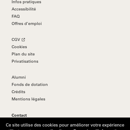
Infos pratiques
Accessibilité
FAQ
Offres d’emploi
CGV
Cookies
Plan du site
Privatisations
Alumni
Fonds de dotation
Crédits
Mentions légales
Contact
S'abonner à la Lettre d'information
Ce site utilise des cookies pour améliorer votre expérience