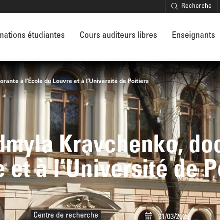
Recherche
mations étudiantes
Cours auditeurs libres
Enseignants
nte à l’École du Louvre et à l’Université de Poitiers
dmyla Kravchenko, doct
 et à l’Université de P
Centre de recherche
31/03/2026