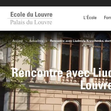
L'École
For
Accueil
Actualités
Rencontre avec Liudmyla Kravchenko, doctora
Rencontre avec Liu
Louvre