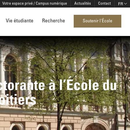
FR
Votre espace privé / Campus numérique
Actualités
Contact
Vie étudiante
Recherche
Soutenir l'École
orante à l’École du
oitiers