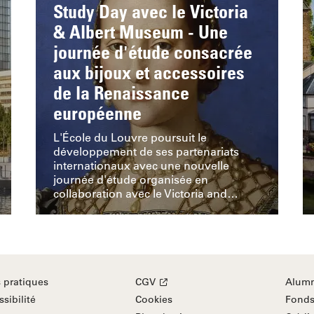
Study Day avec le Victoria
& Albert Museum - Une
journée d'étude consacrée
aux bijoux et accessoires
de la Renaissance
européenne
L'École du Louvre poursuit le
développement de ses partenariats
internationaux avec une nouvelle
journée d'étude organisée en
collaboration avec le Victoria and…
s pratiques
CGV
Alumn
sibilité
Cookies
Fonds