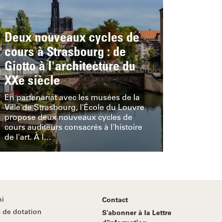
Deux nouveaux cycles de
cours à Strasbourg : de
Giotto à l'architecture du
XXe siècle
En partenariat avec les musées de la
Ville de Strasbourg, l'École du Louvre
propose deux nouveaux cycles de
cours auditeurs consacrés à l'histoire
de l'art. À l…
i
Contact
 de dotation
S'abonner à la Lettre