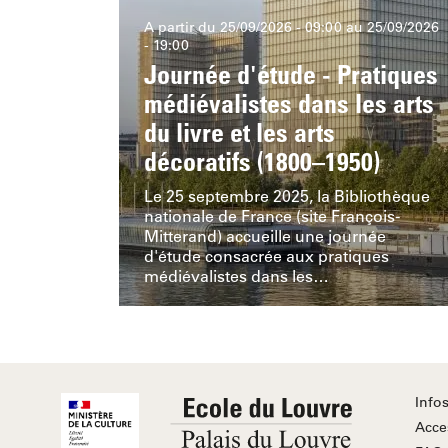
A partir du 25/09/2026 -
09:00
au 25/09/2026
-
19:00
Journée d'étude - Pratiques
médiévalistes dans les arts
du livre et les arts
décoratifs (1800–1950)
Le 25 septembre 2025, la Bibliothèque
nationale de France (site François-
Mitterand) accueille une journée
d'étude consacrée aux pratiques
médiévalistes dans les…
Info
Acces