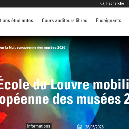
Recherche
tions étudiantes
Cours auditeurs libres
Enseignants
pour la Nuit européenne des musées 2026
’École du Louvre mobili
opéenne des musées 
Informations
28/05/2026